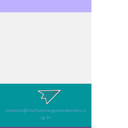
contato@institutoresgatandovidas.o
rg.br